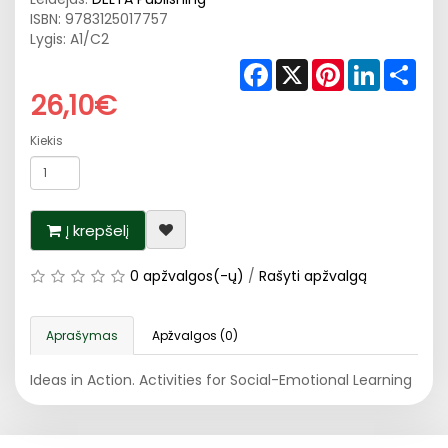
ISBN:
9783125017757
Lygis: A1/C2
Facebook
X
Pinterest
LinkedIn
Shar
26,10€
Kiekis
Į krepšelį
0 apžvalgos(-ų)
/
Rašyti apžvalgą
Aprašymas
Apžvalgos (0)
Ideas in Action. Activities for Social-Emotional Learning