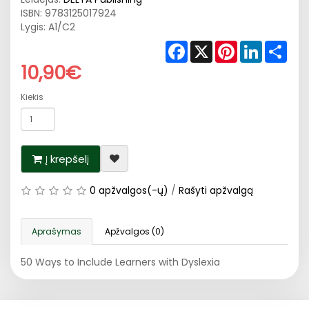
ISBN:
9783125017924
Lygis: A1/C2
Facebook
X
Pinterest
LinkedIn
Shar
10,90€
Kiekis
Į krepšelį
0 apžvalgos(-ų)
/
Rašyti apžvalgą
Aprašymas
Apžvalgos (0)
50 Ways to Include Learners with Dyslexia