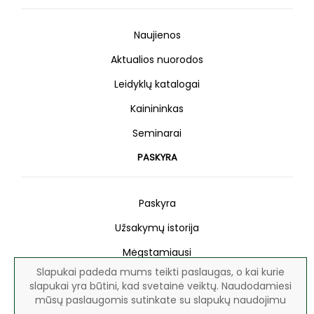
Naujienos
Aktualios nuorodos
Leidyklų katalogai
Kainininkas
Seminarai
PASKYRA
Paskyra
Užsakymų istorija
Mėgstamiausi
Slapukai padeda mums teikti paslaugas, o kai kurie
Naujienlaiškis
slapukai yra būtini, kad svetainė veiktų. Naudodamiesi
mūsų paslaugomis sutinkate su slapukų naudojimu