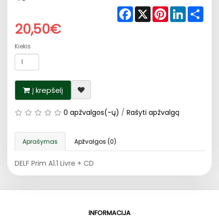
Facebook
X
Pinterest
LinkedIn
Shar
20,50€
Kiekis
Į krepšelį
0 apžvalgos(-ų)
/
Rašyti apžvalgą
Aprašymas
Apžvalgos (0)
DELF Prim A1.1 Livre + CD
INFORMACIJA