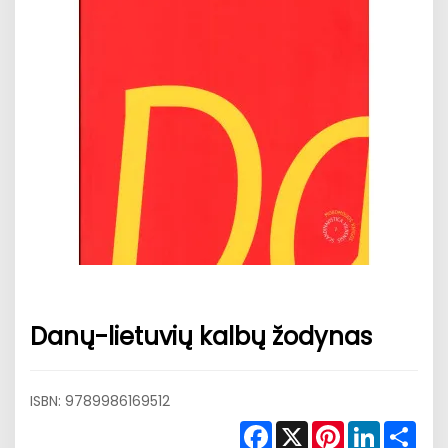
Danų-lietuvių kalbų žodynas
ISBN:
9789986169512
Facebook
X
Pinterest
LinkedIn
Shar