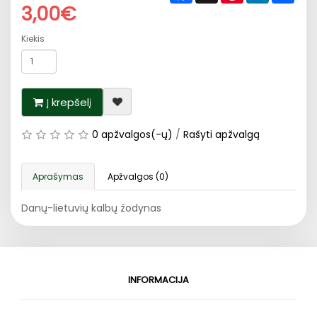
3,00€
Kiekis
Į krepšelį
0 apžvalgos(-ų)
/
Rašyti apžvalgą
Aprašymas
Apžvalgos (0)
Danų-lietuvių kalbų žodynas
INFORMACIJA