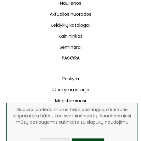
Naujienos
Aktualios nuorodos
Leidyklų katalogai
Kainininkas
Seminarai
PASKYRA
Paskyra
Užsakymų istorija
Mėgstamiausi
Slapukai padeda mums teikti paslaugas, o kai kurie
Naujienlaiškis
slapukai yra būtini, kad svetainė veiktų. Naudodamiesi
mūsų paslaugomis sutinkate su slapukų naudojimu
Visos teisės saugomos © 2026