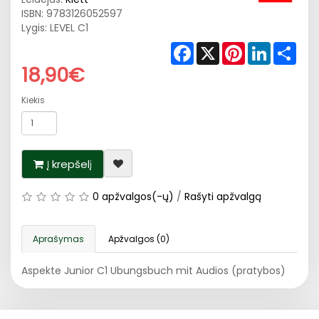
ISBN:
9783126052597
Lygis: LEVEL C1
Facebook
X
Pinterest
LinkedIn
Shar
18,90€
Kiekis
Į krepšelį
0 apžvalgos(-ų)
/
Rašyti apžvalgą
Aprašymas
Apžvalgos (0)
Aspekte Junior C1 Ubungsbuch mit Audios (pratybos)