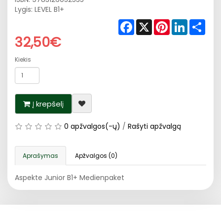
Lygis: LEVEL B1+
Facebook
X
Pinterest
LinkedIn
Shar
32,50€
Kiekis
Į krepšelį
0 apžvalgos(-ų)
/
Rašyti apžvalgą
Aprašymas
Apžvalgos (0)
Aspekte Junior B1+ Medienpaket