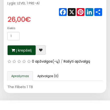
Lygis: LEVEL 1 PRE-A1
Facebook
X
Pinterest
LinkedIn
Shar
26,00€
Kiekis
Į krepšelį
0 apžvalgos(-ų)
/
Rašyti apžvalgą
Aprašymas
Apžvalgos (0)
The Flibets 1 TB