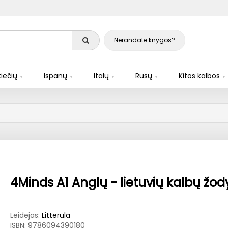
Nerandate knygos?
iečių
Ispanų
Italų
Rusų
Kitos kalbos
4Minds A1 Anglų - lietuvių kalbų žod
Leidėjas:
Litterula
ISBN:
9786094390180