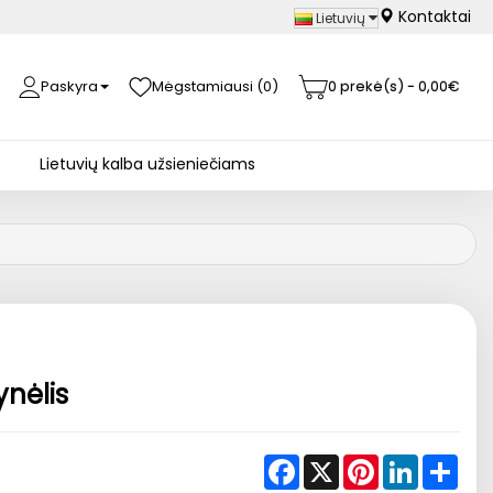
Kontaktai
Lietuvių
Paskyra
Mėgstamiausi (0)
0 prekė(s) - 0,00€
Lietuvių kalba užsieniečiams
ynėlis
Facebook
X
Pinterest
LinkedIn
Shar