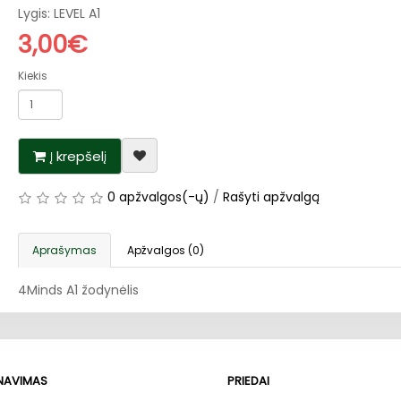
Lygis: LEVEL A1
3,00€
Kiekis
Į krepšelį
0 apžvalgos(-ų)
/
Rašyti apžvalgą
Aprašymas
Apžvalgos (0)
4Minds A1 žodynėlis
RNAVIMAS
PRIEDAI