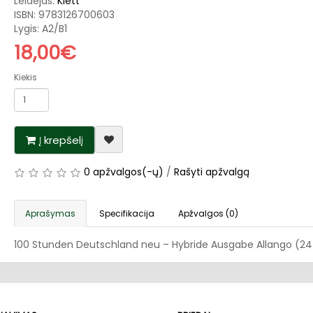
Leidėjas:
Klett
ISBN:
9783126700603
Lygis: A2/B1
18,00€
Kiekis
Į krepšelį
0 apžvalgos(-ų)
/
Rašyti apžvalgą
Aprašymas
Specifikacija
Apžvalgos (0)
100 Stunden Deutschland neu – Hybride Ausgabe Allango (2