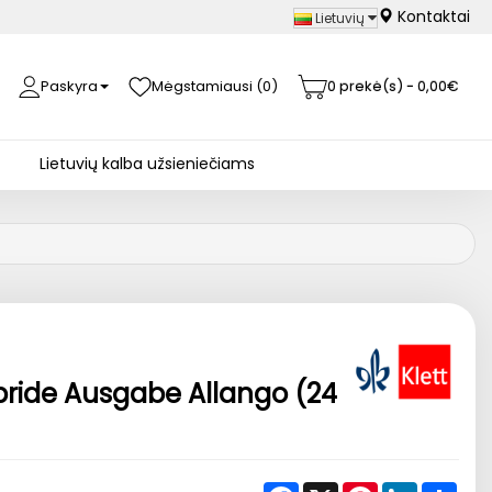
Kontaktai
Lietuvių
Paskyra
Mėgstamiausi (0)
0 prekė(s) - 0,00€
Lietuvių kalba užsieniečiams
ride Ausgabe Allango (24
Facebook
X
Pinterest
LinkedIn
Shar